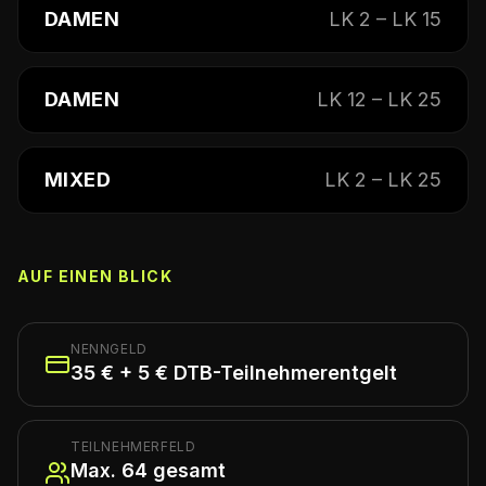
DAMEN
LK 2 – LK 15
DAMEN
LK 12 – LK 25
MIXED
LK 2 – LK 25
AUF EINEN BLICK
NENNGELD
35 € + 5 € DTB-Teilnehmerentgelt
TEILNEHMERFELD
Max. 64 gesamt