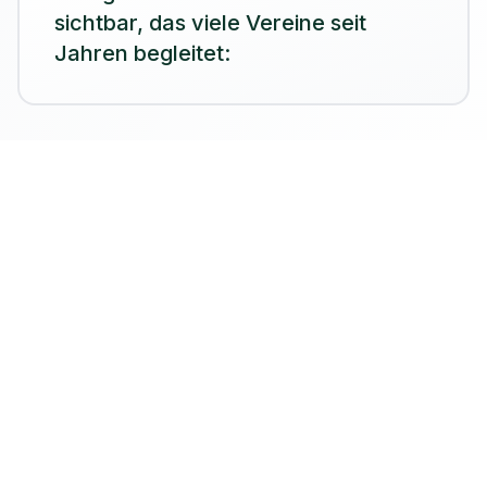
sichtbar, das viele Vereine seit
Jahren begleitet:
Unverhältnismäßig viel Zeit, Geld und Energie
fließen in veraltete Software. In Systeme, die
kompliziert sind, teuer – und dem Sport wenig
zurückgeben.
Ressourcen, die eigentlich dort gebraucht würden,
wo Tennis lebt: bei der Jugend, bei den Trainern,
im Vereinsleben.