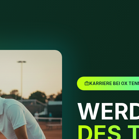
KARRIERE BEI OX TEN
WERD
DES 