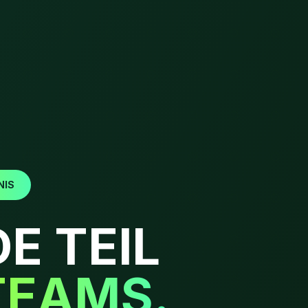
NIS
E TEIL
TEAMS.