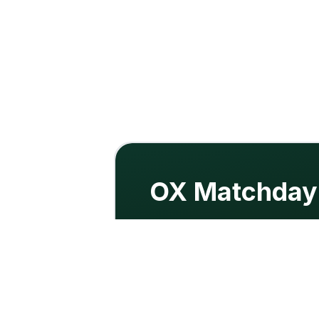
OX Matchday
Nebenjob / Minijob (bis 
Remote
Flexibel
Minijob